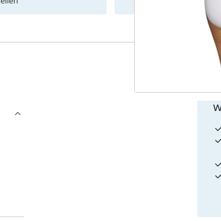
ellen
Newslet
4
w