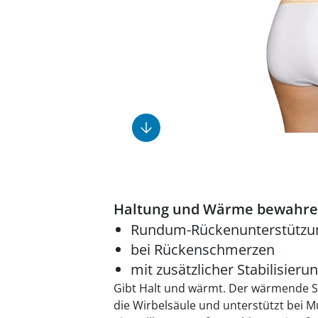
Fußpflegeprodukte
Geschenkideen
Elektromobile
Massage-Produkte
Herrenschuhe
Hausapotheke
Toilettenstühle
Ohrreiniger
Insektenabwehr
Ess- & Trinkhilfen
Sesselschoner
Mützen & Hüte
Kälte- & Wärmetherapie
Urinflaschen &
Nachttöpfe
Parfüm
Kleinmöbel
‎ Alle Anzeigen
‎ Alle Anzeigen
‎ Alle Anzeigen
‎ Alle Anzeigen
‎ Alle Anzeigen
Haltung und Wärme bewahre
Rundum-Rückenunterstützu
bei Rückenschmerzen
mit zusätzlicher Stabilisieru
Gibt Halt und wärmt. Der wärmende Stü
die Wirbelsäule und unterstützt bei M