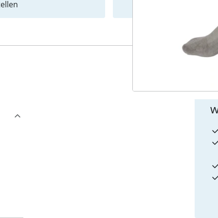
ellen
Newslet
4
w