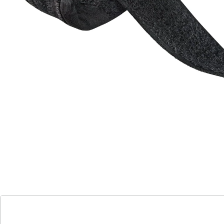
ergonomisch geformt
ergonomisch geformt
in Schuhen tragbar
Die weiche Schlaufe zieht die große Zehe wieder in die
richtige Position. Mittels Klettverschluss individuell
anpassbar. Einheitsgröße.
Details
Hinweise & Hersteller
Bewertungen