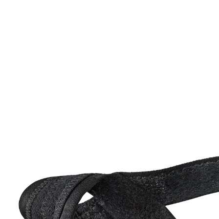
14,99 €
14,29 €
inkl. MwSt. und zzgl.
Versandkosten
Variante
links
In den Warenkorb
Sofort lieferbar - in 2-3 Werktagen bei Ihnen
Hilfe bei Hallux Valgus!