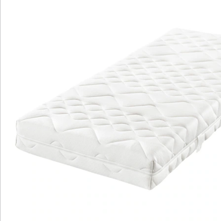
und Feuchtigkeit reduzieren. Der hautfreundliche
Doppeljersey-Bezug ist abnehmbar, teilbar und
kochfest bis 95 °C, somit besonders hygienisch und
pflegeleicht. Außerdem ist die Matratze für verstellbare
Lattenroste geeignet und sorgt für eine gleichmäßige
Druckverteilung auf beiden Seiten. Hergestellt in
Deutschland, steht sie für Qualität und Langlebigkeit.
Details
Hinweise & Hersteller
Bewertungen