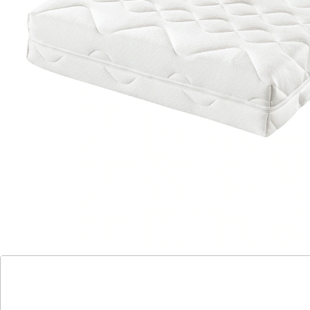
Komfort spüren – Nacht für Nacht!
Punktelastischer 7-Zonen-Kaltschaumkern
optimale Unterstützung in Schulterzone
Bezug waschbar bis 95 °C,
trocknergeeignet
leicht zu wenden durch 4 Griffschlaufen
atmungsaktiver Kaltschaum mit Kanälen
Mit der Matratze
Sorgenlos schlafen
investieren Sie in
erholsamen Schlaf und unkomplizierte Pflege. Das
geringe Gewicht erleichtert das Wenden und Drehen –
dank der vier praktischen Griffschlaufen sogar im
Handumdrehen. Der flexible 7-Zonen-Kaltschaumkern
passt sich optimal an Ihre Körperkonturen an und
entlastet besonders die Schultern – ideal für
Seitenschläfer. Für ein angenehmes Schlafklima sorgen
Belüftungskanäle, die die Luftzirkulation verbessern