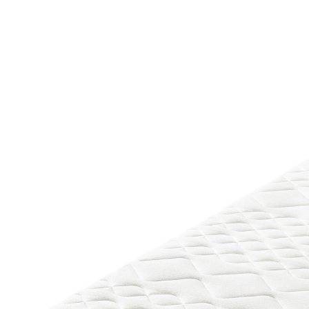
UVP 449,00 €
ab
259,00 €
inkl. MwSt. und zzgl.
Versandkosten
Variante
H2
Maße
In den Warenkorb
Lieferbar - in 5-6 Werktagen bei Ihnen