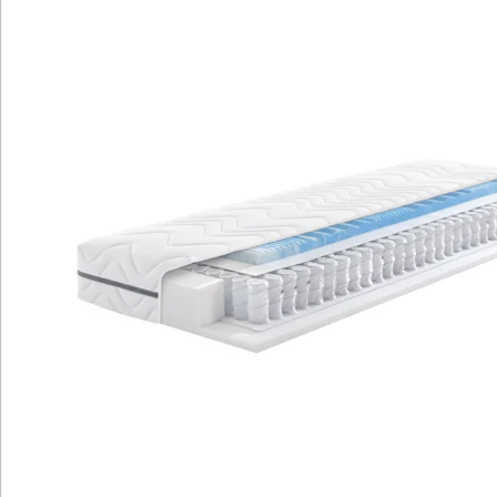
Matratze für den gewünschten
Liegekomfort um.
Optimale Durchlüftung und
Temperaturausgleich für ein angenehmes
Schlafklima.
Hautfreundlicher Doppeljersey-Bezug,
waschbar und trocknergeeignet für
Hygiene und Pflege.
Die Megamax Premium Top T Matratze bietet
individuellen Liegekomfort mit der Wahl zwischen
weicher oder festerer Unterstützung. Mit Komforthöhe
und exzellenter Schulterentlastung bietet sie höchsten
Schlafkomfort. Die Matratze passt sich Ihren
Bedürfnissen an und ist für verschiedene
Schlafpositionen geeignet. Mit optimaler Durchlüftung,
Hautfreundlichkeit und einfachem Waschen des
Bezugs garantiert sie ein angenehmes Schlafklima.