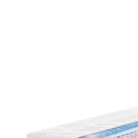
UVP 419,00 €
ab
259,00 €
inkl. MwSt. und zzgl.
Versandkosten
Variante
H3
Maße
In den Warenkorb
Lieferbar - in 5-6 Werktagen bei Ihnen