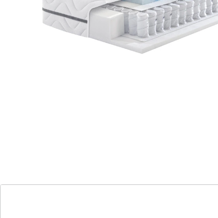
Megamax Premium Top T Matratze - Super
Luxus und Komfort
Individueller Liegekomfort - wählen Sie
zwischen weicher oder festerer
Unterstützung.
Komforthöhe mit exzellenter
Schulterentlastung für Ihren besten
Schlaf.
Qualität und Komfort - ausgewählte
Materialien für höchsten Schlafkomfort,
Made in Germany.
Vielseitige Schlafpositionen - geeignet für
Rücken-, Seiten- und Bauchlage.
Anpassungsfähigkeit - drehen Sie die