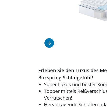
Fußpflegeprodukte
Geschenkideen
Elektromobile
Massage-Produkte
Herrenschuhe
Hausapotheke
Toilettenstühle
Ohrreiniger
Insektenabwehr
Ess- & Trinkhilfen
Sesselschoner
Mützen & Hüte
Kälte- & Wärmetherapie
Urinflaschen &
Nachttöpfe
Parfüm
Kleinmöbel
‎ Alle Anzeigen
‎ Alle Anzeigen
‎ Alle Anzeigen
‎ Alle Anzeigen
‎ Alle Anzeigen
Erleben Sie den Luxus des Me
Boxspring-Schlafgefühl!
Super Luxus und bester Komf
Topper mittels Reißverschlus
Verrutschen!
Hervorragende Schulterentl