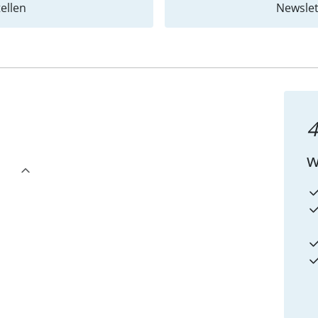
ellen
Newslet
4
w