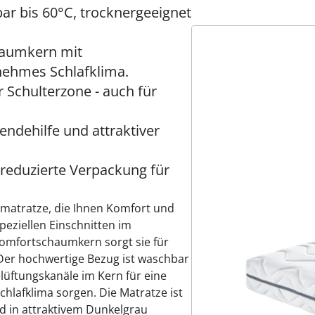
r bis 60°C, trocknergeeignet
haumkern mit
nehmes Schlafklima.
r Schulterzone - auch für
ndehilfe und attraktiver
eduzierte Verpackung für
nsmatratze, die Ihnen Komfort und
speziellen Einschnitten im
Komfortschaumkern sorgt sie für
Der hochwertige Bezug ist waschbar
lüftungskanäle im Kern für eine
lafklima sorgen. Die Matratze ist
 in attraktivem Dunkelgrau