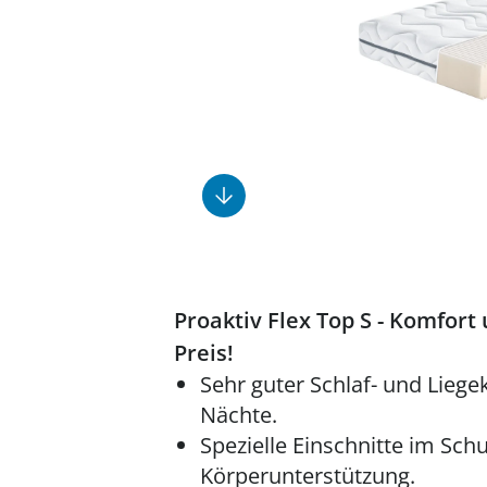
Fußpflegeprodukte
Geschenkideen
Elektromobile
Massage-Produkte
Herrenschuhe
Hausapotheke
Toilettenstühle
Ohrreiniger
Insektenabwehr
Ess- & Trinkhilfen
Sesselschoner
Mützen & Hüte
Kälte- & Wärmetherapie
Urinflaschen &
Nachttöpfe
Parfüm
Kleinmöbel
‎ Alle Anzeigen
‎ Alle Anzeigen
‎ Alle Anzeigen
‎ Alle Anzeigen
‎ Alle Anzeigen
Proaktiv Flex Top S - Komfort
Preis!
Sehr guter Schlaf- und Lieg
Nächte.
Spezielle Einschnitte im Sch
Körperunterstützung.