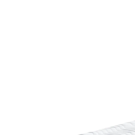
ab
219,00 €
inkl. MwSt. und zzgl.
Versandkosten
Variante
H2
Maße
In den Warenkorb
Lieferbar - in 5-6 Werktagen bei Ihnen