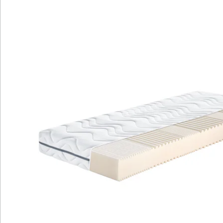
attraktiver Optik in Dunkelgrau.
Umweltfreundliche volumenreduzierte
Verpackung für nachhaltigen Versand.
Die Proaktiv Flex Top S ist eine Aktionsmatratze, die
Ihnen Komfort und Qualität zum besten Preis bietet.
Mit speziellen Einschnitten im Schulterbereich und
einem flexiblen Komfortschaumkern sorgt sie für eine
sehr gute Körperunterstützung. Der hochwertige
Bezug ist waschbar und trocknergeeignet, während die
Belüftungskanäle im Kern für eine gute Durchlüftung
und angenehmes Schlafklima sorgen. Die Matratze ist
einfach zu handhaben, umdrehbar und in attraktivem
Dunkelgrau gestaltet. Dank der umweltfreundlichen
Verpackung wird auch die Umwelt geschont.
Entdecken Sie den erstklassigen Schlafkomfort der
Proaktiv Flex Top S Matratze!