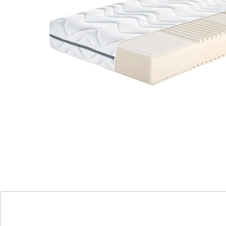
Proaktiv Flex Top S - Komfort und Qualität zum
besten Preis!
Sehr guter Schlaf- und Liegekomfort für
erholsame Nächte.
Spezielle Einschnitte im Schulterbereich
für optimale Körperunterstützung.
Hochwertiger Bezug, waschbar bis 60°C,
trocknergeeignet für Hygiene.
Atmungsaktiver Komfortschaumkern mit
Belüftungskanälen für angenehmes
Schlafklima.
Funktionale Entlastung in der
Schulterzone - auch für Seitenschläfer
geeignet.
Einfache Handhabung mit Wendehilfe und