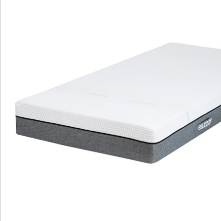
Anpassung an jede Körperform und -größe und einen
hervorragenden Schlafkomfort aus.
Details
Hinweise & Hersteller
Bewertungen
Katalog bestellen