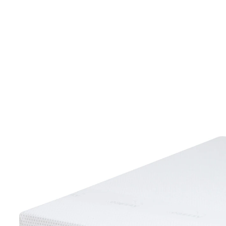
259,99 €
inkl. MwSt. und zzgl.
Versandkosten
Variante
100x200 cm
In den Warenkorb
Sofort lieferbar - in 3-4 Werktagen bei Ihnen
Altes Bett, neuer Schlafkomfort!
TÜV SÜD geprüft auf Körperklima, Zoneneinteilung,