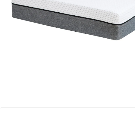
Langlebigkeit und verschiedene Probanden
3 Schaum-Schichten-System: 4 cm Gelschaum, 8 cm
Zonenschicht, 8 cm Stützschaum
10 % erhöhte Liegeposition (im Vergleich zur
Konkurrenz)
spezielle Lochung: Vermeidet Hitzestau, sorgt für
Temperaturausgleich und eine längere Haltbarkeit
punktelastisch: Verbesserter Liegekomfort
thermoelastisch: Schaum formt sich durch
Körperwärme individuell an jede Körperform an
OEKO-TEX Standard 100 & Certipur zertifiziert
mit Silber versetzte Fasern im Matratzencover
sorgen für gehemmtes Bakterienwachstum
Die innovative eazzzy Matratze ist für jeden geeignet
und bietet einen kompromisslosen Schlafkomfort. Die
eazzzy Matratze zeichnet sich durch hochwertige
Materialen, einen innovativen Aufbau, die perfekte