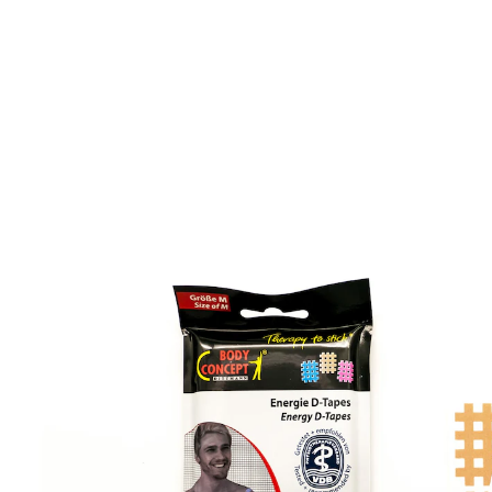
7,99 €
inkl. MwSt. und zzgl.
Versandkosten
Variante
Typ M; 90 Stück
In den Warenkorb
Sofort lieferbar - in 2-3 Werktagen bei Ihnen
Sanfter Reiz mit schneller Wirkung!
schnelle Hilfe bei Energie-Blockaden