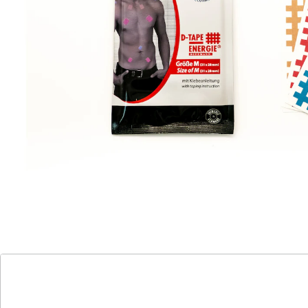
sanfter Reiz bei Schmerzen
Latexfrei
elastisch mit hohem Tragekomfort
Farblich sortiert
zum Aufkleben auf Schmerz- und
Akupunkturpunkte
Fantastisch bei Energie-Blockaden: Gittertape einfach
auf Schmerz- und Akupunkturpunkte kleben.
Unterstützt die Therapie mit Kinesiologie-D-Tapes.
Hoher Tragekomfort. Hautfreundlicher, klinisch
getesteter Acrylatkleber.
Trägermaterial: 100% Zellulose Acetat
Details