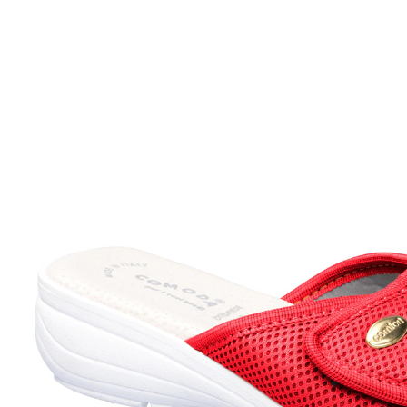
ab
10,99 €
inkl. MwSt. und zzgl.
Versandkosten
Variante
rot
Größe
In den Warenkorb
Sofort lieferbar - in 2-3 Werktagen bei Ihnen