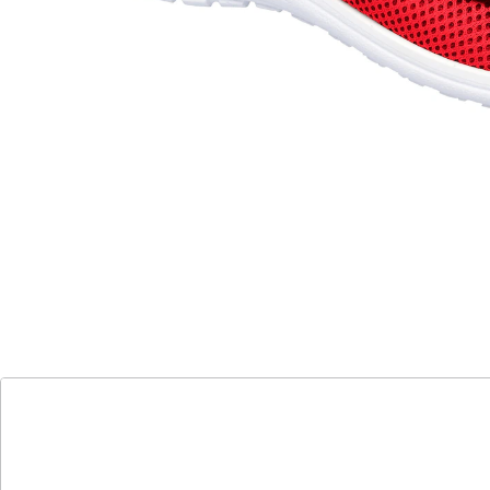
stufenlos verstellbarer Klettverschluss
In diesen Komfort-Pantoletten fühlen sich Ihre Füße
ganz sicher wohl! Das angenehme Fußbett lässt den
Füßen genug Bewegungsfreiheit, gibt aber dennoch
sicheren Halt. Aus angenehm weichem Material. Mit
Klettverschluss.
Details
Hinweise & Hersteller
Bewertungen