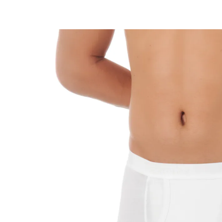
28,99 €
ab
22,49 €
inkl. MwSt. und zzgl.
Versandkosten
Variante
weiß
Größe
In den Warenkorb
Sofort lieferbar - in 2-3 Werktagen bei Ihnen
🤫
Diskrete Lieferung