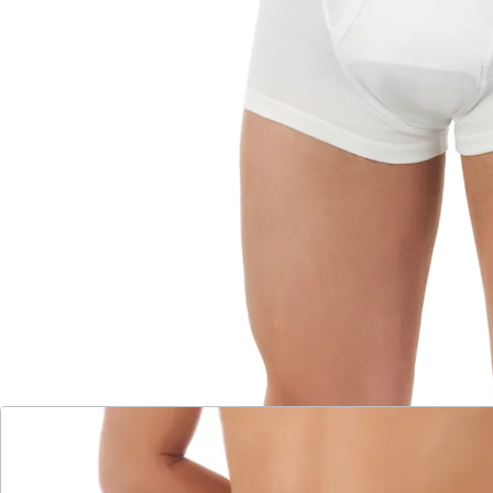
Innovative Mehrlagentechnologie, zuverlässig &
komfortabel!
Nässeschutz
Geruchsschutz
antibaketriell
bequemer Schnitt
waschbar
Diskreter Schutz – angenehm zu tragen – wie normale
Baumwoll-Unterwäsche. Die aus weicher Baumwolle
gefertigte Inkontinenz-Slips lassen Sie vergessen, dass
Sie ein Problem haben. Die Slips sehen aus wie
normale Unterwäsche und überzeugen durch
bequemen Schnitt. Mit Eingriff. Mindestens 80 mal
waschbar- weiß bis 60°C, schwarz bis 40°C,
trocknergeeignet.
Mehrlagiger Saugkern: