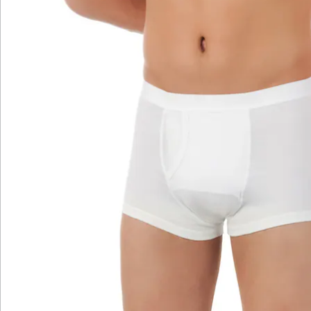
1) feuchtigkeitsabführende Schicht: Mikro-Kanäle leiten
die Nässe direkt in die absorbierende Schicht
2) absorbierende Schicht: Aufnahme von Feuchtigkeit
und Schutz vor unangenehmen Gerüchen
3) wasserdichte, atmungsaktive, antiallergische und
antibakterielle Schicht
Details
Hinweise & Hersteller
Bewertungen