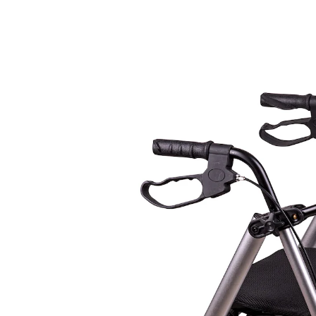
129,99 €
inkl. MwSt. und zzgl.
Versandkosten
Bei Verfügbarkeit erinnern
Derzeit nicht lieferbar
Alternativprodukt
Zu diesem Artikel haben wir eine Alternative gefunden,
die Sie interessieren könnte:
DIETZ REHA PRODUKTE
Leichtgewicht-Rollator Taima M-GT,
Aluminium, mit Rückengurt und Tasche