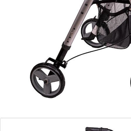
(2)
Einzelpreis:
UVP 369,20 €
193,99 €
Erleben Sie ultimative Leichtigkeit und Komfort
mit unserem Ultra Light Rollator!
leicht und wendig
gepolsterter Rückenbügel & Sitzpolster
extra breite Sitzfläche für erhöhten
Komfort
rostfreies Aluminium für langanhaltende
Qualität
Sehr leichter und wendiger Rollator. Breite zwischen
den Armlehnen: 45 cm, Sitzhöhe: 53-69 cm, Niedrigste
Griffhöhe: 85 cm, Höchste Griffhöhe: 95 cm,