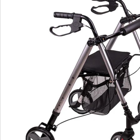
Gesamtbreite: 63 cm, Gesamtlänge: 66 cm, Sitztiefe: 32
cm, Einkaufskorb-Ladekapazität: 5 kg.
Details
Hinweise & Hersteller
Bewertungen
Katalog bestellen