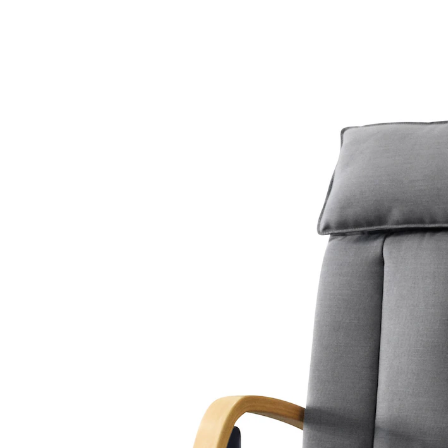
384,99 €
inkl. MwSt. und zzgl.
Versandkosten
Variante
grau
In den Warenkorb
Lieferbar - in 5-6 Werktagen bei Ihnen
Dieses Produkt wird
per Spedition
versandt
Einstellung der Funktionen per