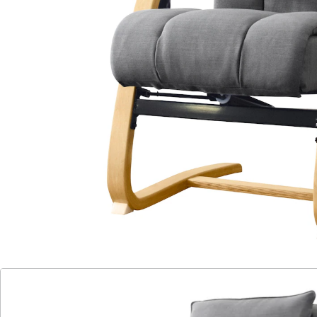
Handbedienung
strapazierfähiger Bezug
stabiles Holzgestell
Nackenkissen abnehmbar
Premiumprodukt mit Massage-Funktionen im Sitz- und
Rückenbereich. Im Rücken Knet- und Rollen- bzw.
Streckmassage. Im Sitz Vibrationsmassage. 3
Automatik-Programme mit Timerfunktion. Mit
Handbedienung. Rückenlehne manuell stufenlos
verstellbar. Mit Relax-Funktion. Bezug attraktiv
gesteppt. Hochwertige Polyätherschaum-Polsterung.
Belastbar bis 120 kg. Teilmontierte Lieferung.
Neigungswinkel: 40°. Spannung: 230 Volt
Details