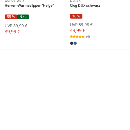
wonderwalk
Duflex
Herren-Wärmeslipper "Helge"
Clog DUX schwarz
16 %
55 %
Neu
UVP 59,98 €
UVP 89,99 €
49,99 €
39,99 €
(4)