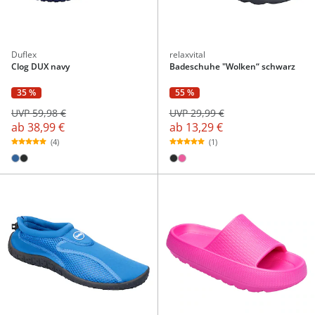
Duflex
relaxvital
Clog DUX navy
Badeschuhe "Wolken“ schwarz
35 %
55 %
UVP 59,98 €
UVP 29,99 €
ab
38,99 €
ab
13,29 €
(4)
(1)