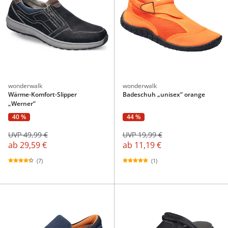
wonderwalk
wonderwalk
Wärme-Komfort-Slipper
Badeschuh „unisex“ orange
„Werner“
40 %
44 %
UVP 49,99 €
UVP 19,99 €
ab
29,59 €
ab
11,19 €
(7)
(1)