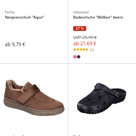
Fashy
relaxvital
Neoprenschuh "Aqua“
Badeschuhe "Wolken“ beere
27 %
UVP 29,99 €
ab
21,69 €
ab
9,79 €
(1)