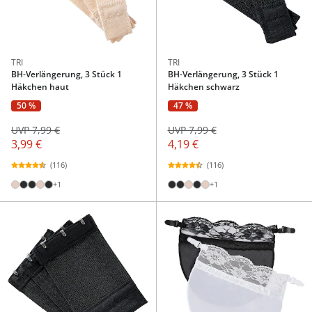
TRI
TRI
BH-Verlängerung, 3 Stück 1
BH-Verlängerung, 3 Stück 1
Häkchen haut
Häkchen schwarz
50 %
47 %
UVP 7,99 €
UVP 7,99 €
3,99 €
4,19 €
(116)
(116)
+1
+1