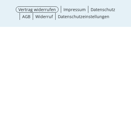
Vertrag widerrufen
Impressum
Datenschutz
AGB
Widerruf
Datenschutzeinstellungen
¹ Aktionsbedingungen
schließen
Ergebnisse anzeigen (12)