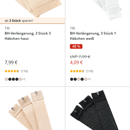
ab
2 Stück
sparen!
TRI
TRI
BH-Verlängerung, 3 Stück 3
BH-Verlängerung, 3 Stück 1
Häkchen haut
Häkchen weiß
48 %
UVP 7,99 €
7,99 €
4,09 €
(116)
(116)
+1
+1