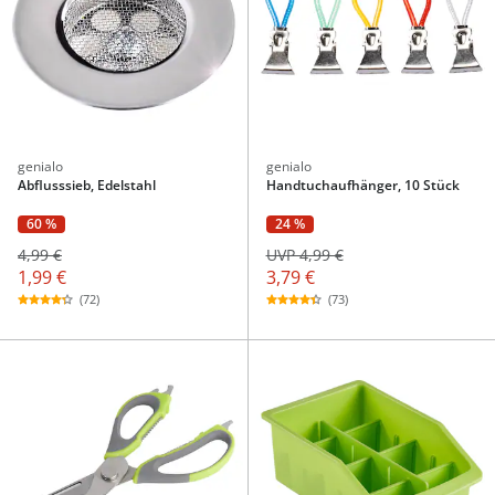
genialo
genialo
Abflusssieb, Edelstahl
Handtuchaufhänger, 10 Stück
60 %
24 %
4,99 €
UVP 4,99 €
1,99 €
3,79 €
(72)
(73)