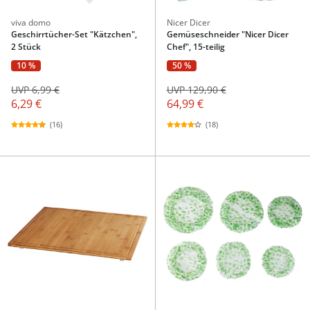
viva domo
Nicer Dicer
Geschirrtücher-Set "Kätzchen",
Gemüseschneider "Nicer Dicer
2 Stück
Chef", 15-teilig
10 %
50 %
UVP 6,99 €
UVP 129,90 €
6,29 €
64,99 €
(16)
(18)