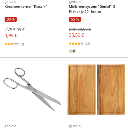
genialo
genialo
Kirschentkerner "Klassik"
Mülltrennsystem "Genial", 3
Fächer je 20 l braun
55 %
33 %
UVP 79,99 €
UVP 5,99 €
35,59 €
3,99 €
(78)
(7)
genialo
genialo