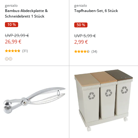
genialo
genialo
Bambus-Abdeckplatte &
Topfhauben-Set, 6 Stück
Schneidebrett 1 Stück
10 %
50 %
UVP 29,99 €
UVP 5,99 €
26,99 €
2,99 €
(31)
(34)