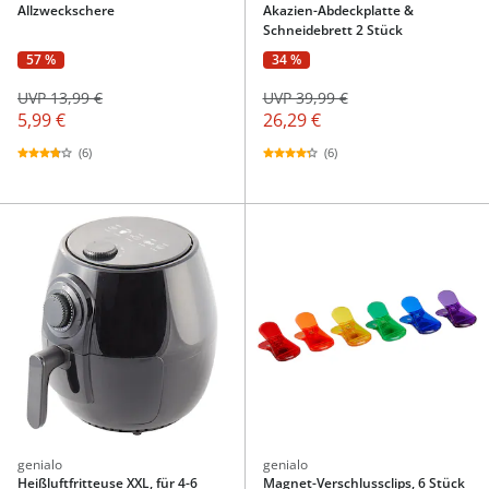
Allzweckschere
Akazien-Abdeckplatte &
Schneidebrett 2 Stück
57 %
34 %
UVP 13,99 €
UVP 39,99 €
5,99 €
26,29 €
(6)
(6)
genialo
genialo
Heißluftfritteuse XXL, für 4-6
Magnet-Verschlussclips, 6 Stück