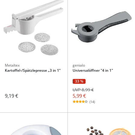
Metaltex
genialo
Kartoffel-/Spätzlepresse „3 in 1“
Universalöffner "4 in 1"
33 %
UVP 8,99 €
5,99 €
9,19 €
(14)