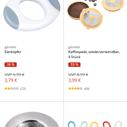
genialo
genialo
Eierköpfer
Kaffeepads, wiederverwendbar,
4 Stück
36 %
55 %
UVP 5,99 €
UVP 8,99 €
3,79 €
3,99 €
(72)
(69)