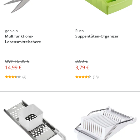
genialo
Ruco
Multifunktions-
Suppentüten-Organizer
Lebensmittelschere
UVP 15,99 €
3,99 €
14,99 €
3,79 €
(4)
(13)