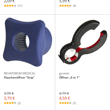
2,09 €
5,99 €
(11)
(4)
REHAFORUM MEDICAL
genialo
Flaschenöffner "Grip"
Öffner „6 in 1“
3,99 €
4,79 €
3,79 €
4,59 €
(2)
(7)