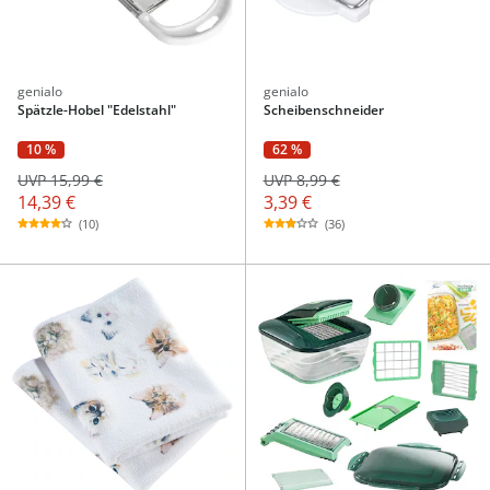
genialo
genialo
Spätzle-Hobel "Edelstahl"
Scheibenschneider
10 %
62 %
UVP 15,99 €
UVP 8,99 €
14,39 €
3,39 €
(10)
(36)