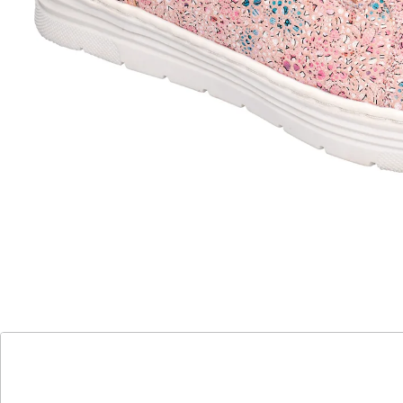
Bei diesem Sneaker ist Flowerpower angesagt: Sein
modisch-dezentes Blümchenmuster und der stilvolle
Glanzeffekt machen ihn zum echten Trendsetter. Noch
mehr Komfort bietet Ihnen der seitliche
Reißverschluss, mit dem der Ein- und Ausstieg schnell
und einfach gelingt. Super weiche, herausnehmbare
Einlegesohle und rutschhemmende Laufsohle für ein
unvergleichliches Tragegefühl.
Details
Hinweise & Hersteller
Bewertungen