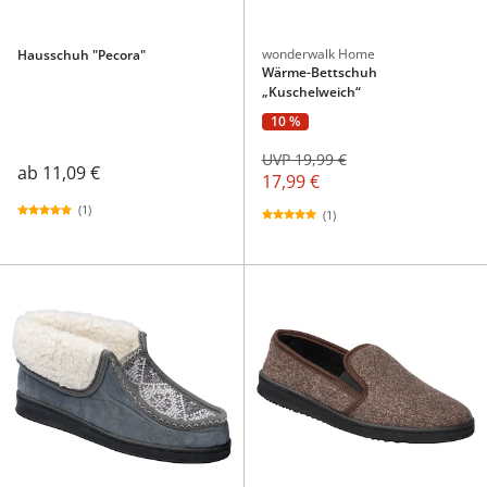
wonderwalk Home
Hausschuh "Pecora"
Wärme-Bettschuh
„Kuschelweich“
10 %
UVP 19,99 €
ab
11,09 €
17,99 €
(1)
(1)