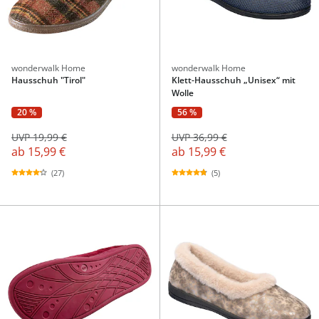
wonderwalk Home
wonderwalk Home
Hausschuh "Tirol"
Klett-Hausschuh „Unisex“ mit
Wolle
20 %
56 %
UVP 19,99 €
UVP 36,99 €
ab
15,99 €
ab
15,99 €
(27)
(5)