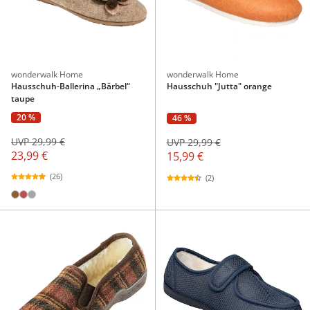
wonderwalk Home
wonderwalk Home
Hausschuh-Ballerina „Bärbel“
Hausschuh "Jutta" orange
taupe
20 %
46 %
UVP 29,99 €
UVP 29,99 €
23,99 €
15,99 €
(26)
(2)