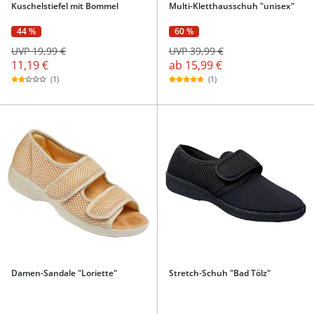
Kuschelstiefel mit Bommel
Multi-Kletthausschuh "unisex"
44 %
60 %
UVP 19,99 €
UVP 39,99 €
11,19 €
ab
15,99 €
(1)
(1)
Damen-Sandale "Loriette"
Stretch-Schuh "Bad Tölz"