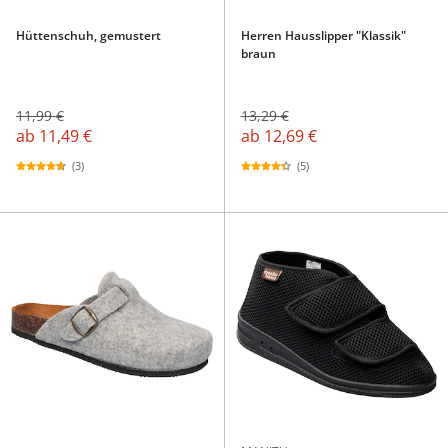
Hüttenschuh, gemustert
Herren Hausslipper "Klassik"
braun
11,99 €
13,29 €
ab
11,49 €
ab
12,69 €
(3)
(5)