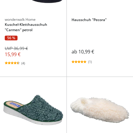
wonderwalk Home
Hausschuh "Pecora"
Kuschel-Kletthausschuh
"Carmen" petrol
56 %
UVP 36,99 €
ab
10,99 €
15,99 €
(1)
(4)