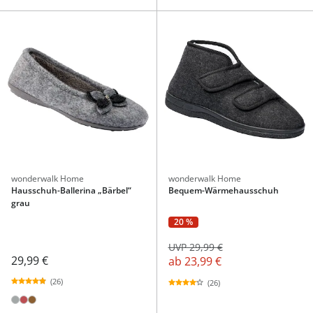
wonderwalk Home
wonderwalk Home
Hausschuh-Ballerina „Bärbel“
Bequem-Wärmehausschuh
grau
20 %
UVP 29,99 €
29,99 €
ab
23,99 €
(26)
(26)