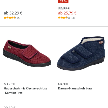
21 %
32,99 €
ab
32,29 €
ab
25,79 €
(5)
(3)
MANITU
MANITU
Hausschuh mit Klettverschluss
Damen-Hausschuh blau
"Komfort" rot
29,19 €