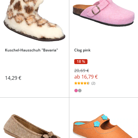
Kuschel-Hausschuh "Bavaria"
Clog pink
18 %
20,69 €
ab
16,79 €
14,29 €
(2)