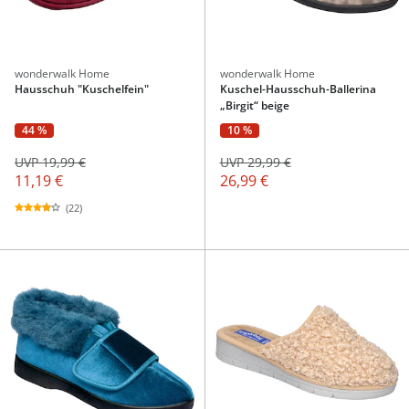
wonderwalk Home
wonderwalk Home
Hausschuh "Kuschelfein"
Kuschel-Hausschuh-Ballerina
„Birgit“ beige
44 %
10 %
UVP 19,99 €
UVP 29,99 €
11,19 €
26,99 €
(22)