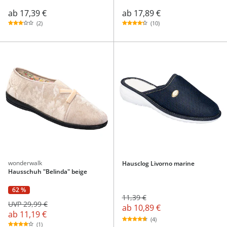
ab
17,39 €
ab
17,89 €
(2)
(10)
wonderwalk
Hausclog Livorno marine
Hausschuh "Belinda" beige
62 %
11,39 €
UVP 29,99 €
ab
10,89 €
ab
11,19 €
(4)
(1)