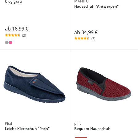
MANITU
Clog grau
Hausschuh "Antwerpen"
ab
16,99 €
ab
34,99 €
(2)
(7)
Pitzi
pifit
Leicht-Klettschuh "Paris"
Bequem-Hausschuh