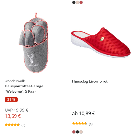
wonderwalk
Hausclog Livorno rot
Hauspantoffel-Garage
"Welcome", 5 Paar
31 %
UVP 19,99 €
ab
10,89 €
13,69 €
(4)
(3)