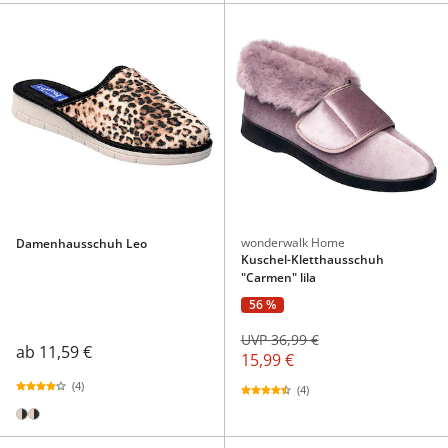
wonderwalk Home
Damenhausschuh Leo
Kuschel-Kletthausschuh
"Carmen" lila
56 %
UVP 36,99 €
ab
11,59 €
15,99 €
(4)
(4)