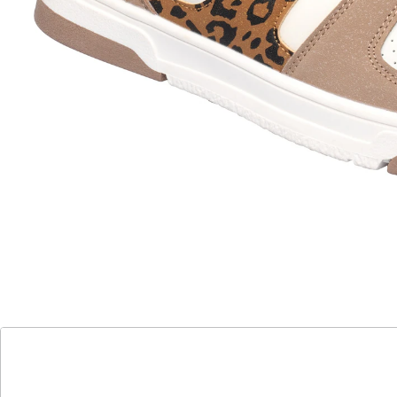
Heute elegant oder sportlich? Dieser trendige Sneaker
lässt Ihnen die Wahl, denn er ergänzt nahezu jede
Garderobe perfekt. Dank seiner weichen,
herausnehmbaren Einlegesohle, gepolsterten Ferse
und rutschhemmenden Laufsohle ist er Tag für Tag
der ideale Begleiter. Mit Futter aus Mesh-Material.
Details
Hinweise & Hersteller
Bewertungen