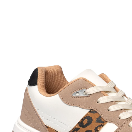
UVP 64,99 €
23,99 €
inkl. MwSt. und zzgl.
Versandkosten
Größe
In den Warenkorb
Sofort lieferbar - in 2-3 Werktagen bei Ihnen
Stil trifft auf Komfort!
herausnehmbare Einlegesohle
weich gepolsterte Ferse