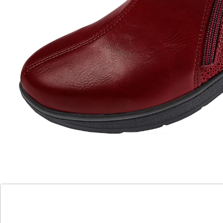
mit 2 Reißverschlüssen für einen leichten Einstieg
Diese Stiefelette von WONDERWALK überzeugt mit
ihrem trendy Strukturmix in Lederoptik: vorne glatt,
hinten marmoriert. Und sie lässt sich auch noch ganz
bequem anziehen – dank der 2 seitlichen
reißverschlüsse lässt sich der Schuh für den Ein- und
Ausstieg extra weit öffnen. Mit durchgehender
Laufsohle, leichtem Futter und einer Schafthöhe von 9
cm.
Details
Hinweise & Hersteller