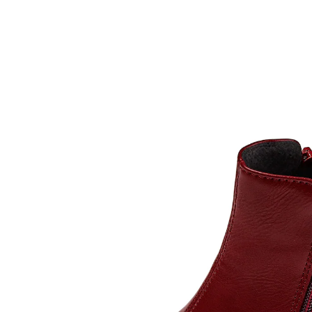
UVP 39,99 €
13,99 €
inkl. MwSt. und zzgl.
Versandkosten
Größe
Bei Verfügbarkeit erinnern
Derzeit nicht lieferbar
Gibt Ihren Outfits das gewisse Etwas – und das in
Ihrer Lieblingsfarbe!