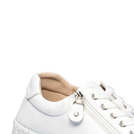
UVP 89,99 €
ab
80,19 €
inkl. MwSt. und zzgl.
Versandkosten
Größe
In den Warenkorb
Sofort lieferbar - in 2-3 Werktagen bei Ihnen
mit seitlichem Reißverschluss
herausnehmbare Einlegesohle
bequemes Abrollen dank flexibler Sohle