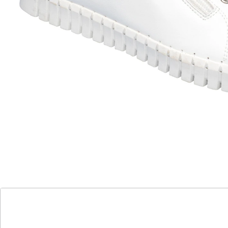
Bequem, leicht und rundum unkompliziert: In diesen
Sneaker mit atmungsaktivem Obermaterial aus Leder
schlüpfen Sie dank praktischem Reißverschluss schnell
hinein – schneller geht’s kaum. Mit herausnehmbarer
Einlegesohle und rutschhemmender, flexibler
Laufsohle.
Details
Hinweise & Hersteller
Bewertungen