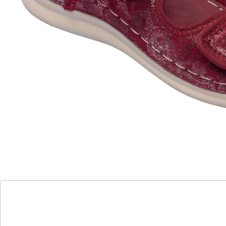
Klettverschlüsse sorgen zusammen mit der
durchgehenden Laufsohle für optimalen Komfort. Das
weich gepolsterte Fußbett dämpft jeden Schritt und
lässt sie den ganzen Tag über bequem gehen.
Details
Hinweise & Hersteller
Bewertungen