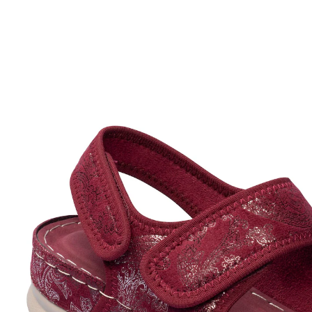
UVP 69,99 €
ab
23,99 €
inkl. MwSt. und zzgl.
Versandkosten
Größe
In den Warenkorb
Sofort lieferbar - in 2-3 Werktagen bei Ihnen
optimal anpassbar dank Klettverschlüssen
Gehen Sie dem Sommer mit dieser federleichten
Sandalette stilecht entgegen! 3 individuell anpassbare