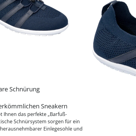
Größe
praktische
auf einer
Uringeruc
die Kranke
Parotitisp
Jetzt entde
Jetzt entde
Alltagshilf
Vibrationsp
neutralisie
Jetzt entde
Jetzt entde
Haushalt
jetzt entde
Jetzt entde
Jetzt entde
Sofort lieferbar - 
bare Schnürung
 herkömmlichen Sneakern
t Ihnen das perfekte „Barfuß-
stische Schnürsystem sorgen für ein
, herausnehmbarer Einlegesohle und