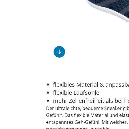
Fußpflegeprodukte
Geschenkideen
Elektromobile
Massage-Produkte
Herrenschuhe
Hausapotheke
Toilettenstühle
Ohrreiniger
Insektenabwehr
Ess- & Trinkhilfen
Sesselschoner
Mützen & Hüte
Kälte- & Wärmetherapie
Urinflaschen &
Nachttöpfe
Parfüm
Kleinmöbel
‎ Alle Anzeigen
‎ Alle Anzeigen
‎ Alle Anzeigen
‎ Alle Anzeigen
‎ Alle Anzeigen
flexibles Material & anpass
flexible Laufsohle
mehr Zehenfreiheit als bei
Der ultraleichte, bequeme Sneaker gib
Gefühl“. Das flexible Material und ela
entspanntes Geh-Gefühl. Mit weicher