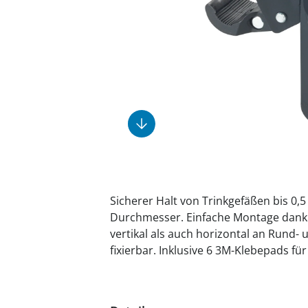
Fußpflegeprodukte
Geschenkideen
Elektromobile
Massage-Produkte
Herrenschuhe
Hausapotheke
Toilettenstühle
Ohrreiniger
Insektenabwehr
Ess- & Trinkhilfen
Sesselschoner
Mützen & Hüte
Kälte- & Wärmetherapie
Urinflaschen &
Nachttöpfe
Parfüm
Kleinmöbel
‎ Alle Anzeigen
‎ Alle Anzeigen
‎ Alle Anzeigen
‎ Alle Anzeigen
‎ Alle Anzeigen
Sicherer Halt von Trinkgefäßen bis 0,5
Durchmesser. Einfache Montage dank
vertikal als auch horizontal an Rund-
fixierbar. Inklusive 6 3M-Klebepads für