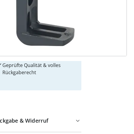
 Gründe für
alzvital
Versandkostenfrei ab 99 €
Kauf auf Rechnung
Gebührenfrei
Kostenloser Rückversand
Geprüfte Qualität & volles
Rückgaberecht
ckgabe & Widerruf