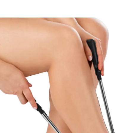
17,99 €
inkl. MwSt. und zzgl.
Versandkosten
In den Warenkorb
Sofort lieferbar - in 2-3 Werktagen bei Ihnen
Verwöhnen Sie Ihre Füße!
Strümpfe anziehen ohne Bücken
Griffe ausziehbar: 20-49,5 cm
Einfache und schnelle Hilfe, damit auch beim Anziehen
die Selbstständigkeit gewahrt bleibt. Strumpf über die
Anziehhilfe ziehen, hineinschlüpfen und hochziehen –
so einfach geht’s.