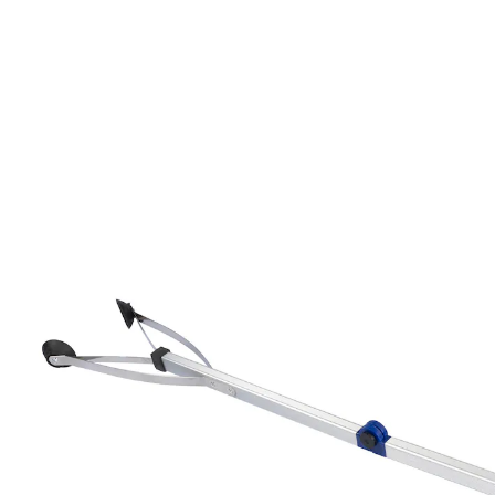
UVP 14,95 €
13,99 €
inkl. MwSt. und zzgl.
Versandkosten
In den Warenkorb
Sofort lieferbar - in 2-3 Werktagen bei Ihnen
Ihr verlängerter Arm!
geeignet für Rechts- und Linkshänder
faltbar und platzsparend
leichte Konstruktion
Saugnäpfe schützen Gegenstände
Mit einer Gesamtlänge von 82 Zentimetern hilft Ihnen