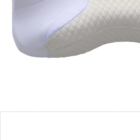
es für einen angenehmen, ungestörten Schlaf ohne
ungewollte Luftaustritte. Der Kopf und der Nacken
werden optimal gestützt und die Halswirbelsäule
entlastet. Für alle handelsüblichen CPAP-Masken
geeignet. Bezug abnehm- und waschbar.
Details
Hinweise & Hersteller
Bewertungen