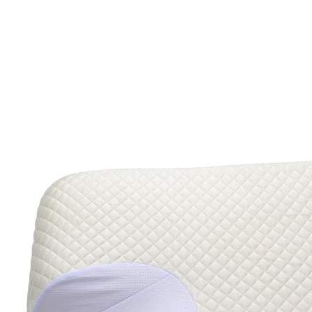
UVP 66,95 €
24,29 €
inkl. MwSt. und zzgl.
Versandkosten
In den Warenkorb
Sofort lieferbar - in 2-3 Werktagen bei Ihnen
komfortabel schlafen trotz Atemmaske
Anpassung durch Visko-Gelschaum
Stützzonen und Vertiefungen
Das ergonomisch geformte Spezialkissen mit zwei
Aussparungen für den Luft­schlauch verhindert ein
Verrutschen der Sauerstoffmaske im Gesicht. So sorgt