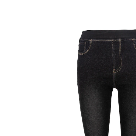
UVP 49,99 €
ab
16,29 €
inkl. MwSt. und zzgl.
Versandkosten
Größe
In den Warenkorb
Sofort lieferbar - in 2-3 Werktagen bei Ihnen
Kuscheliger Beinkomfort!
kuschelig warm gefüttert
elastischer Bund