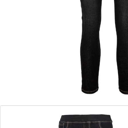
Mit dieser kuschelig warmen Jeans sind Sie für den
Winter gut gerüstet. Die praktische Schlupfform und
der Rippenstrick-Dehnbund sorgen für Komfort und
optimale Bewegungsfreiheit.
Details
Hinweise & Hersteller
Bewertungen