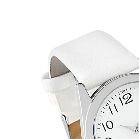
UVP 29,99 €
26,99 €
inkl. MwSt. und zzgl.
Versandkosten
Bei Verfügbarkeit erinnern
Derzeit nicht lieferbar
Diese Armbanduhr ist von zeitlosem Wert. Dank der
großen Ziffern sehen Sie die Uhrzeit ohne Mühe auf
den ersten Blick. Das in dezenter Eleganz gestaltete
Design verleiht jeder Garderobe eine erlesene Note.
Batteriehinweis:
Batterien sind im Lieferumfang enthalten.