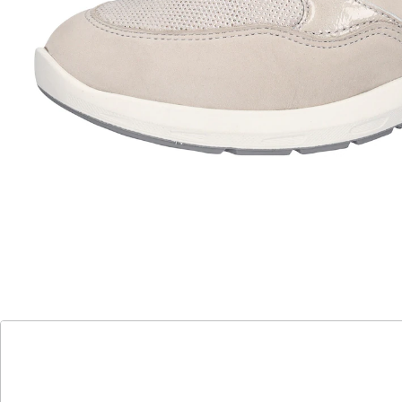
herausnehmbare Einlegesohle aus Leder ermöglicht
eine individuelle Anpassung und die Verwendung von
speziellen Einlagen. PU-Sohle bietet Flexibilität und
hohen Komfort.
Details
Hinweise & Hersteller
Bewertungen