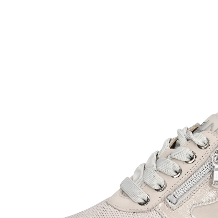
UVP 130,00 €
ab
75,59 €
inkl. MwSt. und zzgl.
Versandkosten
Größe
In den Warenkorb
Sofort lieferbar - in 2-3 Werktagen bei Ihnen
Die perfekte Wahl für modebewusste Träger.
Lackleder, Nubukleder und Textil verleiht dem Schuh
ein modernes und stilvolles Erscheinungsbild. Die