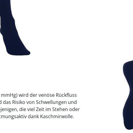
praktische
auf einer
Uringeruc
die Kranke
Parotitisp
Jetzt entde
Jetzt entde
Alltagshilf
Vibrationsp
neutralisie
Jetzt entde
Jetzt entde
Haushalt
jetzt entde
Jetzt entde
Jetzt entde
Sofort lieferbar - 
 mmHg) wird der venöse Rückfluss
nd das Risiko von Schwellungen und
jenigen, die viel Zeit im Stehen oder
atmungsaktiv dank Kaschmirwolle.