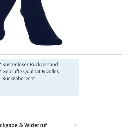
 Gründe für
alzvital
Versandkostenfrei ab 99 €
Kauf auf Rechnung
Gebührenfrei
Kostenloser Rückversand
Geprüfte Qualität & volles
Rückgaberecht
ckgabe & Widerruf