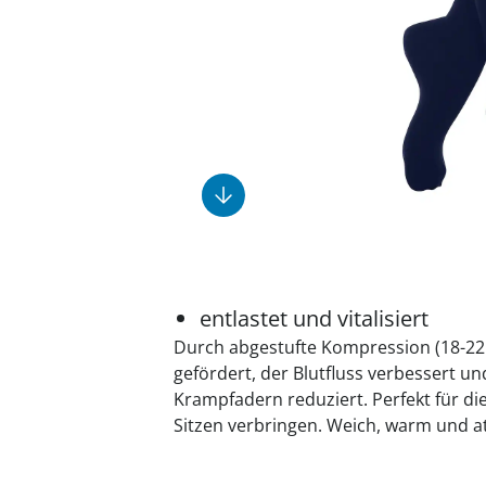
Fußpflegeprodukte
Geschenkideen
Elektromobile
Massage-Produkte
Herrenschuhe
Hausapotheke
Toilettenstühle
Ohrreiniger
Insektenabwehr
Ess- & Trinkhilfen
Sesselschoner
Mützen & Hüte
Kälte- & Wärmetherapie
Urinflaschen &
Nachttöpfe
Parfüm
Kleinmöbel
‎ Alle Anzeigen
‎ Alle Anzeigen
‎ Alle Anzeigen
‎ Alle Anzeigen
‎ Alle Anzeigen
entlastet und vitalisiert
Durch abgestufte Kompression (18-22
gefördert, der Blutfluss verbessert u
Krampfadern reduziert. Perfekt für die
Sitzen verbringen. Weich, warm und 