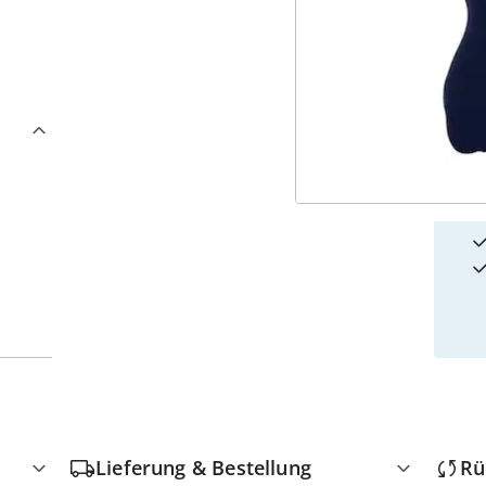
4
w
Lieferung & Bestellung
Rü