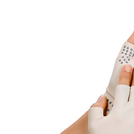
6,59 €
6,29 €
inkl. MwSt. und zzgl.
Versandkosten
In den Warenkorb
Sofort lieferbar - in 2-3 Werktagen bei Ihnen
Die beste Hilfe bei schmerzenden Händen oder
Handwurzeltunnelsyndrom ist Wärme.
Wärme hilft
mit griffigen Noppen
Hilfe bei schmerzenden Händen oder
Karpaltunnel-Syndrom
Mit einem speziellen „Wärmespeicher“ ausgerüstet,