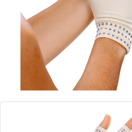
der die körpereigene Temperatur der Hände erhält,
denn die beste Hilfe bei schmerzenden Händen oder
Karpaltunnel-Syndrom ist Wärme. Einheitsgröße.
Details
Hinweise & Hersteller
Bewertungen