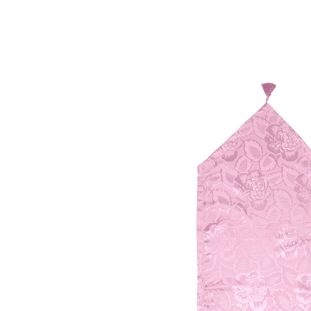
15,99 €
inkl. MwSt. und zzgl.
Versandkosten
Variante
altrosa
+ 2
Auswahl
In den Warenkorb
Sofort lieferbar - in 2-3 Werktagen bei Ihnen