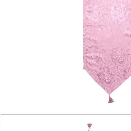
So schön wie Damast!
Waschmaschinenfest für einfache
Reinigung
Fleckenresistent und alltagstauglich
Betrachten Sie den edlen Schimmer des aufwendig
gewebten Jacquardstoffs! Er wirkt wie teurer Damast,
wurde aber aus Kunstfaser hergestellt. Damit ist die
Tischdecke "Jasmin" erfreulich unempfindlich gegen
Flecken, waschbar, schnell trocknend und leicht zu
bügeln! Tischdecke "Jasmin" mit hübscher
Rundbogenkante – damit werten Sie jedes Ambiente
auf!
Details