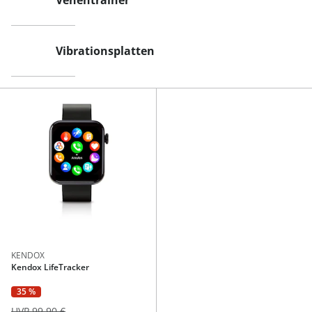
Venentrainer
Vibrationsplatten
KENDOX
Kendox LifeTracker
35 %
UVP 99,90 €