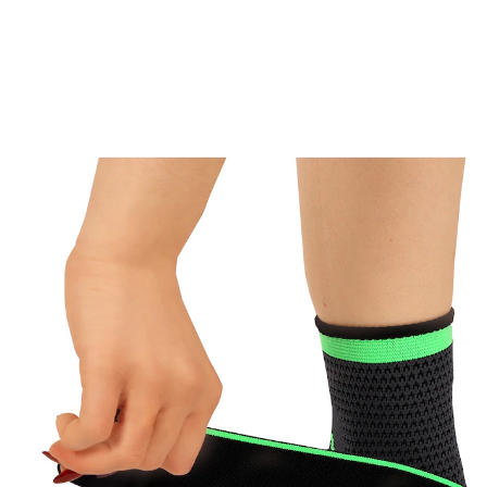
UVP 14,95 €
ab
11,79 €
inkl. MwSt. und zzgl.
Versandkosten
Größe
In den Warenkorb
Sofort lieferbar - in 2-3 Werktagen bei Ihnen
mit 2 Stütz-Bändern
Stabilisiert, schützt und entlastet das Sprunggelenk.
Die 2 Stütz-Bänder sorgen für maximale Stützkraft.