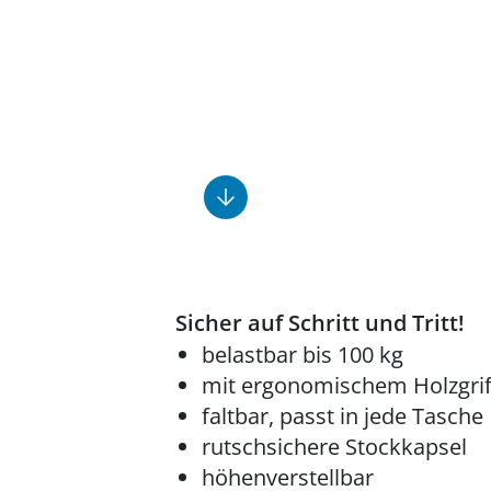
Fußpflegeprodukte
Geschenkideen
Elektromobile
Massage-Produkte
Herrenschuhe
Hausapotheke
Toilettenstühle
Ohrreiniger
Insektenabwehr
Ess- & Trinkhilfen
Sesselschoner
Mützen & Hüte
Kälte- & Wärmetherapie
Urinflaschen &
Nachttöpfe
Parfüm
Kleinmöbel
‎ Alle Anzeigen
‎ Alle Anzeigen
‎ Alle Anzeigen
‎ Alle Anzeigen
‎ Alle Anzeigen
Sicher auf Schritt und Tritt!
belastbar bis 100 kg
mit ergonomischem Holzgrif
faltbar, passt in jede Tasche
rutschsichere Stockkapsel
höhenverstellbar