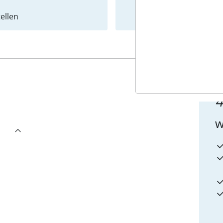
ellen
Newslet
4
w