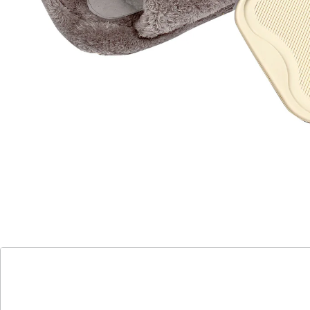
Füße mit unserem innovativen Wärmekissen. Der
flauschige Fleecebezug und der weiche Fußtrenner
schaffen eine gemütliche Umgebung. Einfach die
Wärmflasche mit heißem Wasser füllen, den Bezug
überziehen und Ihre Füße in Wärme und Komfort
einhüllen. Vergessen Sie kalte Nächte und
unangenehme Kälte – mit diesem Produkt sind warme
und behagliche Füße nur einen Augenblick entfernt.
Genießen Sie Entspannung und Wohlbefinden zu
Hause oder unterwegs. Machen Sie Schluss mit kalten
Füßen und gönnen Sie sich die wohlverdiente Wärme,
die Sie verdienen.
Details
Hinweise & Hersteller