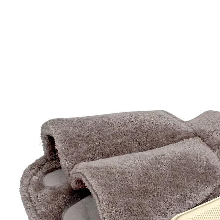
11,29 €
10,79 €
inkl. MwSt. und zzgl.
Versandkosten
In den Warenkorb
Sofort lieferbar - in 2-3 Werktagen bei Ihnen
Sofortige Wärmelösung für kalte Füße!
mit rutschhemmender Unterseite
im Sitzen und Liegen anwendbar
abnehmbarer, flauschiger Fleecebezug
gratis Wärmflasch
Erleben Sie schnelle und effektive Wärme für kalte