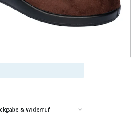
alzvital
Versandkostenfrei ab 99 €
Kauf auf Rechnung
Gebührenfrei
Kostenloser Rückversand
Geprüfte Qualität & volles
Rückgaberecht
ckgabe & Widerruf