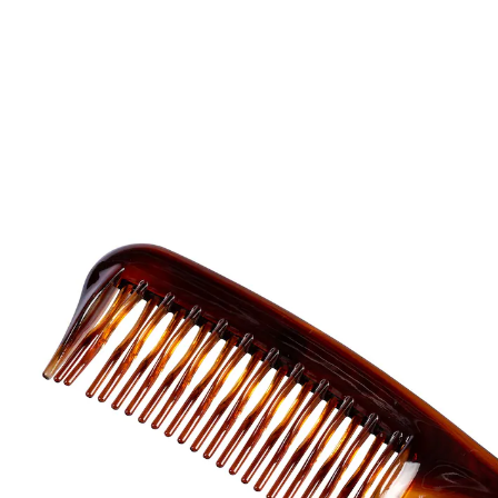
UVP 5,99 €
3,59 €
inkl. MwSt. und zzgl.
Versandkosten
In den Warenkorb
Sofort lieferbar - in 2-3 Werktagen bei Ihnen
Geniales „Lock-Mittel“!
Locken ohne Chemie, Strom oder Wickler
Lockenkamm für üppige Haarpracht! Verwenden Sie
diesen Lockenkamm einfach regelmäßig, er sorgt für
welliges Haar.