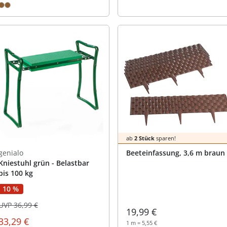
ab
2 Stück
sparen!
genialo
Beeteinfassung, 3,6 m braun
Kniestuhl grün - Belastbar
bis 100 kg
10 %
UVP 36,99 €
19,99 €
33,29 €
1 m = 5,55 €