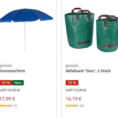
genialo
genialo
Sonnenschirm
Abfallsack "Duo", 2 Stück
10 %
Neu
10 %
UVP 19,99 €
UVP 17,99 €
17,99 €
16,19 €
(1)
(6)