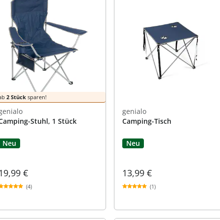
praktische
auf einer
Uringeruc
die Kranke
Parotitisp
Jetzt entde
Jetzt entde
Alltagshilf
Vibrationsp
neutralisie
Jetzt entde
Jetzt entde
Haushalt
jetzt entde
Jetzt entde
Jetzt entde
ab
2 Stück
sparen!
genialo
genialo
Camping-Stuhl, 1 Stück
Camping-Tisch
Neu
Neu
19,99 €
13,99 €
(4)
(1)