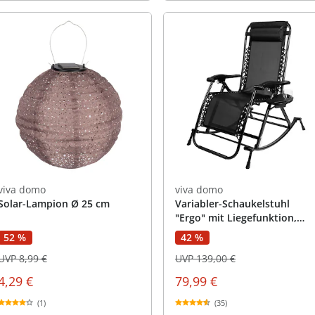
viva domo
viva domo
Solar-Lampion Ø 25 cm
Variabler-Schaukelstuhl
"Ergo" mit Liegefunktion,
Fußstütze und verstellbarem
42 %
52 %
Kissen
UVP 139,00 €
UVP 8,99 €
79,99 €
4,29 €
(35)
(1)