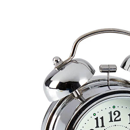
UVP 15,99 €
10,79 €
inkl. MwSt. und zzgl.
Versandkosten
In den Warenkorb
Sofort lieferbar - in 2-3 Werktagen bei Ihnen
Selbst Tiefschläfer sind da sofort hellwach!
mit Nachtlichtfunktion
Dieser Doppelglockenwecker lässt mit seiner
Lautstärke keine Zweifel aufkommen: Zeit zum