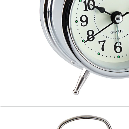
Aufstehen! Einfache Bedienung mit je einer Taste für
Uhrzeit und Weckalarm sowie übersichtliches, leicht
lesbares Zifferblatt. Mit Nachtlichtfunktion: Rückseite
drücken – schon sehen Sie dank LED-Beleuchtung des
Zifferblatts im Dunkeln die Uhrzeit.
Material: Kunststoff, Metall
Batteriehinweis:
Batterien sind nicht im Lieferumfang enthalten. Diese
bitte extra bestellen. (AA Mignon x 1)
Details
Hinweise & Hersteller