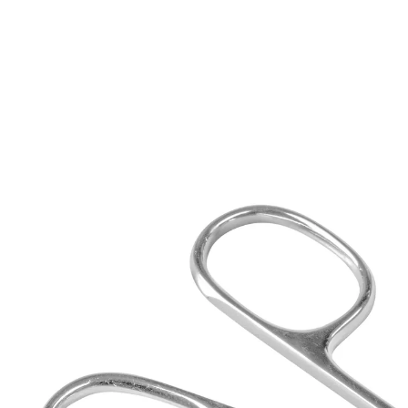
6,99 €
inkl. MwSt. und zzgl.
Versandkosten
In den Warenkorb
Sofort lieferbar - in 2-3 Werktagen bei Ihnen
exakt geschliffe Schneiden
verchromt Edelstahl
speziell für die Pflege der Nagelhaut
sicher und präzise
Ein Präzisionswerkzeug in hochwertiger Qualität. Exakt
geschliffene Schneiden mit Nachstellschraube.
Verchromter Edelstahl.