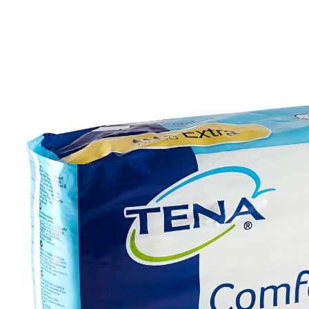
7,69 €
inkl. MwSt. und zzgl.
Versandkosten
In den Warenkorb
Sofort lieferbar - in 2-3 Werktagen bei Ihnen
🤫
Diskrete Lieferung
Spezieller Saugkern – hält länger trocken
schließt Feuchtigkeit und Gerüche sicher
ein
selteneres Wechseln = weniger Verbrauch
schnelle Flüssigkeitsaufnahme, weniger
Rücknässe