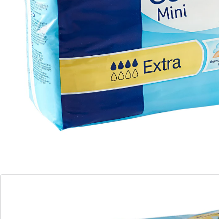
hoher Tragekomfort durch anatomische
Passform
Saugleistung: 566 ml
Kleine verlässliche Einlagen, die trotzdem einen hohen
Grad an Sicherheit, Komfort und Trockenheit
gewährleisten. Mit effektivem Auslaufschutz. Mit
Klebestreifen zu fixieren.
Details
Hinweise & Hersteller
Bewertungen