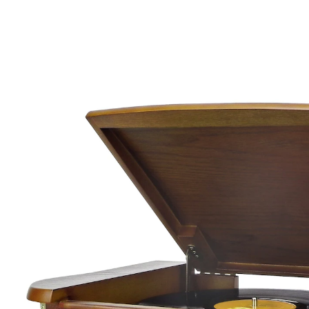
UVP 289,90 €
182,99 €
inkl. MwSt. und zzgl.
Versandkosten
In den Warenkorb
Sofort lieferbar - in 3-4 Werktagen bei Ihnen
Ausstattung: MW/UKW-Stereo Radio, CD, CD-R/RW, CD-
MP3, halbautomatischer Plattenspieler mit 33/45/78
UpM, USB-MP3 Wiedergabe, Bluetooth®
Empfangsfunktion, Kassettenwiedergabe, Encoding -
Aufnahme auf USB, TS-Titel Separationsfunktion, 75-
Ohm Antennenanschluss, 3,5 mm AUX In Anschluss,