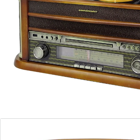
3,5 mm Kopfhöreranschluss, RCA (Cinch) Audio
Ausgang, Equalizer mit vorprogrammierten
Klangeinstellungen, Ausgangsleistung 2 x 4 W RMS,
Fernbedienung, Netzbetrieb AC 230 V ~ 50 Hz.
Details
Hinweise & Hersteller
Bewertungen