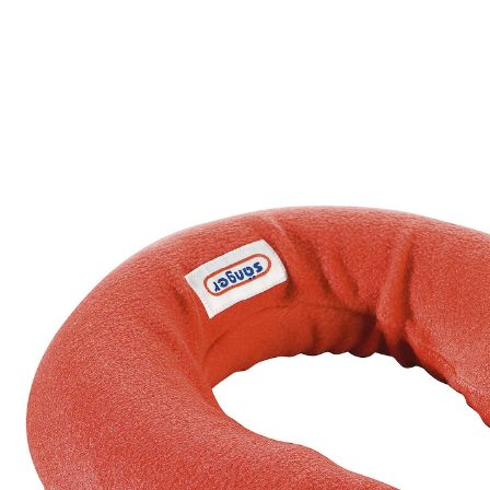
15,99 €
inkl. MwSt. und zzgl.
Versandkosten
In den Warenkorb
Sofort lieferbar - in 2-3 Werktagen bei Ihnen
Die meisten Verspannungen sitzen im Nacken
abnehmbarer Fleece-Bezug
spezielle Form
gezielte Erleichterung für den
Nackenbereich
Wärme entspannt wohltuend bis in die
Tiefenmuskulatur. Hilft bei Verspannungen im Nacken,