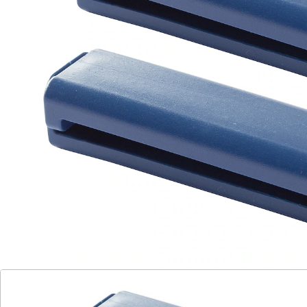
für alle Kunststoff- und Aluminiumtuben
Anwendbar in Küche und Badezimmer
Damit holen Sie mühelos auch den letzten Rest aus
der Tube. Für alle Kunststoff- und Aluminiumtuben bis
6 cm Falzbreite. Nicht nur für Zahn oder Handcreme –
auch in der Küche sinnvoll.
Details
Hinweise & Hersteller
Bewertungen