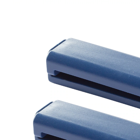
3,89 €
3,69 €
inkl. MwSt. und zzgl.
Versandkosten
In den Warenkorb
Sofort lieferbar - in 2-3 Werktagen bei Ihnen
So lassen sich mühelos die letzten Rückstände
aus der Tube entfernen.
sparsam und praktisch
Höhe variabel einstellbar
entleert die Tube restlos