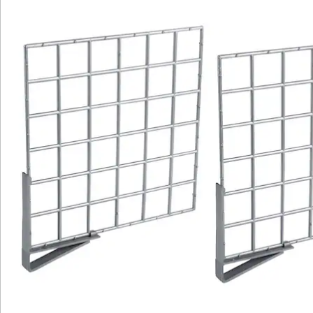
Winterwäsche und dann nach den einzelnen
Kleidungsstücken (z. B. Hosen, Pullover, T-Shirts,
Blusen). Auch eine Sortierung nach Farben oder Anlass
ist möglich - ganz so, wie Sie es wünschen. Letzteres ist
besonders praktisch, wenn es des Öfteren mal schnell
gehen muss: Einfach das Business-Outfit zwischen zwei
Trenngittern herausnehmen - ohne zeitaufwendiges
Suchen und Wühlen.
Die Befestigung des Kleiderschrank-Orgas ist
kinderleicht: Einfach an das Regalbrett anklippsen und
schon kann das Stapeln beginnen. Auf diese Weise ist
Ihr Kleiderschrank zu jeder Zeit ordentlich aufgeräumt.
Das sieht nicht nur schöner aus (was zwar kaum
jemand sieht, aber gut zu wissen ist), sondern spart
auch Zeit und Mühe durch schnelleres Finden.
Übrigens: Wer sich zu zweit einen Kleiderschrank teilt,
wird über den Einsatz des Trenngitters ebenfalls
erfreut sein, da hier jeder seinen eigenen, klar