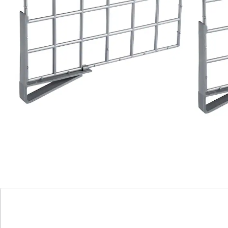
einfache Handhabung
Die Fächer im Kleiderschrank sind meist so hoch, dass
man hohe Wäschestapel darin unterbringen kann.
Doch hohe Wäschestapel haben Nachteile: Sie neigen
dazu umzufallen und dadurch im Kleiderschrank ein
heilloses Chaos zu verursachen. Mit dem
Kleiderschrank-Orga kann das nicht mehr passieren.
Hierbei handelt es sich um silberfarbene Trenngitter,
die zwischen zwei Kleiderstapeln befestigt werden. Sie
geben den Stapeln Halt und verhindern so, dass diese
umfallen und durcheinandergeraten. Doch der
Kleiderschrank-Orga bringt nicht nur Sicherheit,
sondern auch Ordnung mit, denn die Aufteilung
mithilfe von Gittern erlaubt zugleich auch eine
Sortierung der Wäsche.
Wie Sie sortieren, bleibt Ihnen überlassen. Die meisten
Menschen sortieren zuerst nach Sommer- und