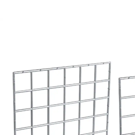
5,19 €
inkl. MwSt. und zzgl.
Versandkosten
3,99 €
nur
ab
2
Stück
1
In den Warenkorb
Sofort lieferbar - in 2-3 Werktagen bei Ihnen
Für ordentliche Kleiderstapel, die nicht umfallen
Set aus 2 Stück