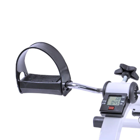
33,99 €
inkl. MwSt. und zzgl.
Versandkosten
In den Warenkorb
Sofort lieferbar - in 2-3 Werktagen bei Ihnen
digitaler Trainingscomputer
zusammenklappbar
zusammenklappbar
Effektiv trainieren - auch im Sitzen! Mit dem
Mobilitätstrainer können Sie Muskelkraft erhalten,
aufbauen und den Kreislauf trainieren. Überall –