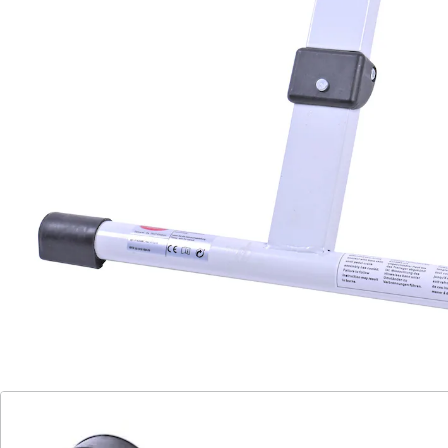
bequem im Sitzen. Krafteinsatz über
Widerstandsschraube regulierbar. Mit Rundenzähler
zur Anzeige Ihrer Trainingsergebnisse. Platzsparend
zusammenklappbar.
Batteriehinweis:
Batterien sind im Lieferumfang enthalten.
Details
Hinweise & Hersteller
Bewertungen