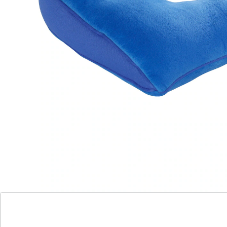
Komfort
Ideal für langes Sitzen im Büro oder
Zuhause
Mit diesem Kissen verbessert sich nicht nur Ihr
Sitzgefühl, sondern es entlastet effektiv Ihre
Wirbelsäule und Bandscheiben, was Schmerzen
reduzieren kann.
Details
Hinweise & Hersteller
Bewertungen