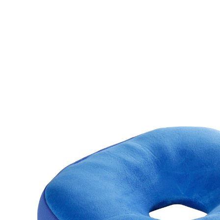
26,99 €
inkl. MwSt. und zzgl.
Versandkosten
In den Warenkorb
Sofort lieferbar - in 2-3 Werktagen bei Ihnen
Memory-Schaum-Füllung: passt sich an
und speichert die Form
Verbessert das Sitzgefühl sofort
Entlastet Wirbelsäule und Bandscheiben
Reduziert effektiv Rückenschmerzen
Ergonomisches Design für optimalen